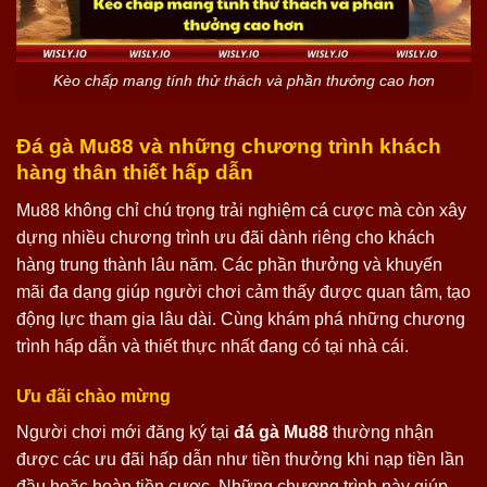
Kèo chấp mang tính thử thách và phần thưởng cao hơn
Đá gà Mu88 và những chương trình khách
hàng thân thiết hấp dẫn
Mu88 không chỉ chú trọng trải nghiệm cá cược mà còn xây
dựng nhiều chương trình ưu đãi dành riêng cho khách
hàng trung thành lâu năm. Các phần thưởng và khuyến
mãi đa dạng giúp người chơi cảm thấy được quan tâm, tạo
động lực tham gia lâu dài. Cùng khám phá những chương
trình hấp dẫn và thiết thực nhất đang có tại nhà cái.
Ưu đãi chào mừng
Người chơi mới đăng ký tại
đá gà Mu88
thường nhận
được các ưu đãi hấp dẫn như tiền thưởng khi nạp tiền lần
đầu hoặc hoàn tiền cược. Những chương trình này giúp