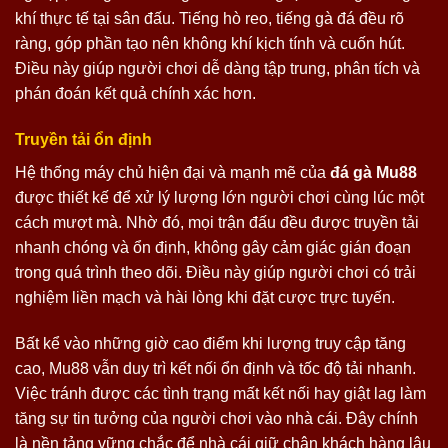
khí thực tế tại sân đấu. Tiếng hò reo, tiếng gà đá đều rõ
ràng, góp phần tạo nên không khí kịch tính và cuốn hút.
Điều này giúp người chơi dễ dàng tập trung, phân tích và
phán đoán kết quả chính xác hơn.
Truyền tải ổn định
Hệ thống máy chủ hiện đại và mạnh mẽ của
đá gà Mu88
được thiết kế để xử lý lượng lớn người chơi cùng lúc một
cách mượt mà. Nhờ đó, mọi trận đấu đều được truyền tải
nhanh chóng và ổn định, không gây cảm giác gián đoạn
trong quá trình theo dõi. Điều này giúp người chơi có trải
nghiệm liền mạch và hài lòng khi đặt cược trực tuyến.
Bất kể vào những giờ cao điểm khi lượng truy cập tăng
cao, Mu88 vẫn duy trì kết nối ổn định và tốc độ tải nhanh.
Việc tránh được các tình trạng mất kết nối hay giật lag làm
tăng sự tin tưởng của người chơi vào nhà cái. Đây chính
là nền tảng vững chắc để nhà cái giữ chân khách hàng lâu