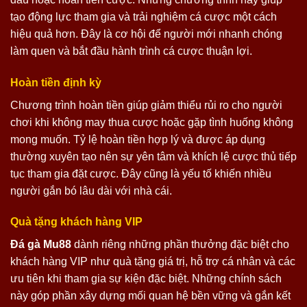
tạo động lực tham gia và trải nghiệm cá cược một cách
hiệu quả hơn. Đây là cơ hội để người mới nhanh chóng
làm quen và bắt đầu hành trình cá cược thuận lợi.
Hoàn tiền định kỳ
Chương trình hoàn tiền giúp giảm thiểu rủi ro cho người
chơi khi không may thua cược hoặc gặp tình huống không
mong muốn. Tỷ lệ hoàn tiền hợp lý và được áp dụng
thường xuyên tạo nên sự yên tâm và khích lệ cược thủ tiếp
tục tham gia đặt cược. Đây cũng là yếu tố khiến nhiều
người gắn bó lâu dài với nhà cái.
Quà tặng khách hàng VIP
Đá gà Mu88
dành riêng những phần thưởng đặc biệt cho
khách hàng VIP như quà tặng giá trị, hỗ trợ cá nhân và các
ưu tiên khi tham gia sự kiện đặc biệt. Những chính sách
này góp phần xây dựng mối quan hệ bền vững và gắn kết