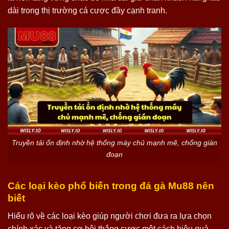
dài trong thị trường cá cược đầy cạnh tranh.
Truyền tải ổn định nhờ hệ thống máy chủ mạnh mẽ, chống gián
đoạn
Các loại kèo phổ biến trong đá gà Mu88 nên
biết
Hiểu rõ về các loại kèo giúp người chơi đưa ra lựa chọn
chính xác và tăng cơ hội thắng cược một cách hiệu quả.