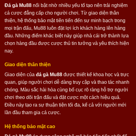
Đá gà Mu88
nổi bật nhờ nhiều yếu tố tạo nên trải nghiệm
cá cược đẳng cấp cho người chơi. Từ giao diện thân
thiện, hệ thống bảo mật tiên tiến đến sự minh bạch trong
mọi trận đấu, Mu88 luôn đặt lợi ích khách hàng lên hàng
đầu. Những điểm khác biệt này giúp nhà cái trở thành lựa
chọn hàng đầu được cược thủ tin tưởng và yêu thích hiện
nay.
Giao diện thân thiện
Giao diện của
đá gà Mu88
được thiết kế khoa học và trực
quan, giúp người chơi dễ dàng truy cập và thao tác nhanh
chóng. Màu sắc hài hòa cùng bố cục rõ ràng hỗ trợ người
chơi theo dõi trận đấu và đặt cược một cách hiệu quả.
Điều này tạo ra sự thuận tiện tối đa, kể cả với người mới
lần đầu tham gia cá cược.
Hệ thống bảo mật cao