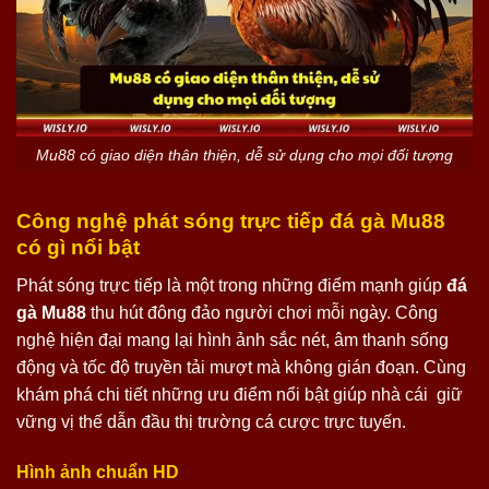
Mu88 có giao diện thân thiện, dễ sử dụng cho mọi đối tượng
Công nghệ phát sóng trực tiếp đá gà Mu88
có gì nổi bật
Phát sóng trực tiếp là một trong những điểm mạnh giúp
đá
gà Mu88
thu hút đông đảo người chơi mỗi ngày. Công
nghệ hiện đại mang lại hình ảnh sắc nét, âm thanh sống
động và tốc độ truyền tải mượt mà không gián đoạn. Cùng
khám phá chi tiết những ưu điểm nổi bật giúp nhà cái giữ
vững vị thế dẫn đầu thị trường cá cược trực tuyến.
Hình ảnh chuẩn HD