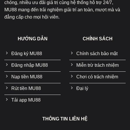
chóng, nhiều ưu đãi giá trị cùng hệ thống hỗ trợ 24/7,
MU88 mang đến trải nghiệm giải trí an toàn, mượt mà và
đẳng cấp cho mọi hội viên.
HƯỚNG DẪN
CHÍNH SÁCH
Đăng ký MU88
Chính sách bảo mật
Đăng nhập MU88
Miễn trừ trách nhiệm
Nạp tiền MU88
Chơi có trách nhiệm
Rút tiền MU88
Đại lý
Tải app MU88
THÔNG TIN LIÊN HỆ