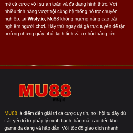
mê cá cược với sự an toàn và đa dạng hình thức. Với
nhiều tính năng vượt trội cùng hệ thống hỗ trợ chuyên
nghiệp, tại
Wisly.io,
Mu88 không ngừng nâng cao trải
nghiệm người chơi. Hãy thử ngay đá gà trực tuyến để tận
hưởng những giây phút kịch tính và cơ hội thắng lớn.
MU88
là điểm đến giải trí cá cược uy tín, nơi hội tụ đầy đủ
các yếu tố từ pháp lý minh bạch, bảo mật cao đến kho
game đa dạng và hấp dẫn. Với tốc độ giao dịch nhanh