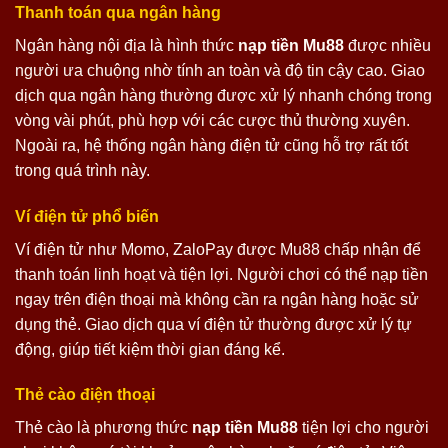
Thanh toán qua ngân hàng
Ngân hàng nội địa là hình thức
nạp tiền Mu88
được nhiều
người ưa chuộng nhờ tính an toàn và độ tin cậy cao. Giao
dịch qua ngân hàng thường được xử lý nhanh chóng trong
vòng vài phút, phù hợp với các cược thủ thường xuyên.
Ngoài ra, hệ thống ngân hàng điện tử cũng hỗ trợ rất tốt
trong quá trình này.
Ví điện tử phổ biến
Ví điện tử như Momo, ZaloPay được Mu88 chấp nhận để
thanh toán linh hoạt và tiện lợi. Người chơi có thể nạp tiền
ngay trên điện thoại mà không cần ra ngân hàng hoặc sử
dụng thẻ. Giao dịch qua ví điện tử thường được xử lý tự
động, giúp tiết kiệm thời gian đáng kể.
Thẻ cào điện thoại
Thẻ cào là phương thức
nạp tiền Mu88
tiện lợi cho người