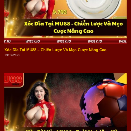
Xóc Dĩa Tại MU88 – Chiến Lược Và Mẹo Cược Nâng Cao
13/09/2025