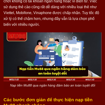
chơi không có tài khoản ngân hàng hoặc ví điện tử. Việc
sử dụng thẻ cào cũng rất dễ dàng với nhiều loại thẻ như
Viettel, Mobifone, Vinaphone được chấp nhận. Tuy tốc độ
xử lý có thể chậm hơn, nhưng đây vẫn là lựa chọn phổ
biến với nhiều người.
Nạp tiền Mu88 qua ngân hàng đảm bảo an toàn tuyệt đối
Các bước đơn giản để thực hiện nạp tiền