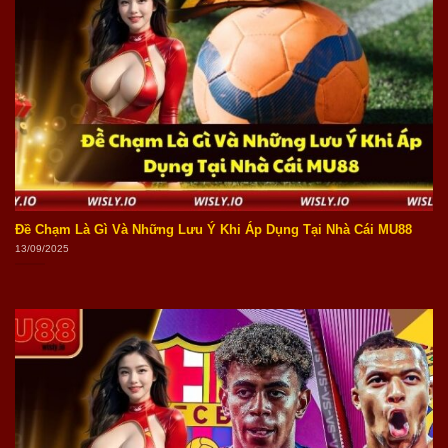
Đề Chạm Là Gì Và Những Lưu Ý Khi Áp Dụng Tại Nhà Cái MU88
13/09/2025