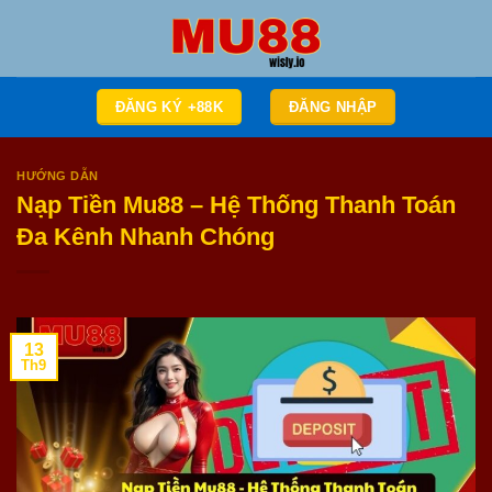
Chuyển
đến
nội
dung
ĐĂNG KÝ +88K
ĐĂNG NHẬP
HƯỚNG DẪN
Nạp Tiền Mu88 – Hệ Thống Thanh Toán
Đa Kênh Nhanh Chóng
13
Th9