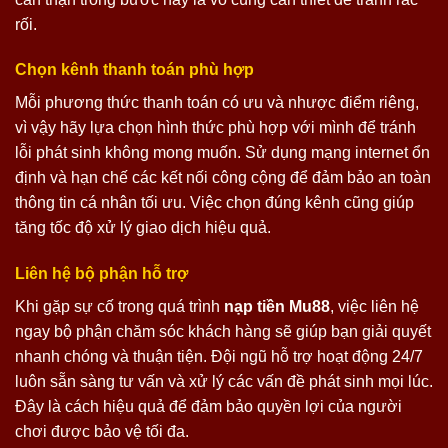
rối.
Chọn kênh thanh toán phù hợp
Mỗi phương thức thanh toán có ưu và nhược điểm riêng,
vì vậy hãy lựa chọn hình thức phù hợp với mình để tránh
lỗi phát sinh không mong muốn. Sử dụng mạng internet ổn
định và hạn chế các kết nối công cộng để đảm bảo an toàn
thông tin cá nhân tối ưu. Việc chọn đúng kênh cũng giúp
tăng tốc độ xử lý giao dịch hiệu quả.
Liên hệ bộ phận hỗ trợ
Khi gặp sự cố trong quá trình
nạp tiền Mu88
, việc liên hệ
ngay bộ phận chăm sóc khách hàng sẽ giúp bạn giải quyết
nhanh chóng và thuận tiện. Đội ngũ hỗ trợ hoạt động 24/7
luôn sẵn sàng tư vấn và xử lý các vấn đề phát sinh mọi lúc.
Đây là cách hiệu quả để đảm bảo quyền lợi của người
chơi được bảo vệ tối đa.