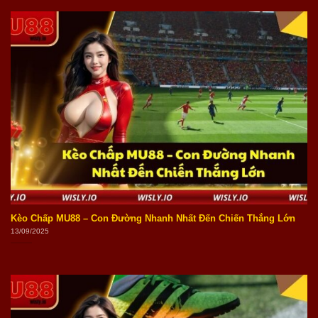
Kèo Chấp MU88 – Con Đường Nhanh Nhất Đến Chiến Thắng Lớn
13/09/2025