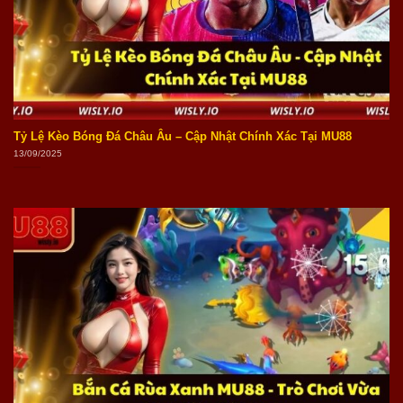
Tỷ Lệ Kèo Bóng Đá Châu Âu – Cập Nhật Chính Xác Tại MU88
13/09/2025