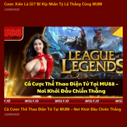
Cược Xiên Là Gì? Bí Kíp Nhân Tỷ Lệ Thắng Cùng MU88
13/09/2025
Cá Cược Thể Thao Điện Tử Tại MU88 – Nơi Khởi Đầu Chiến Thắng
13/09/2025