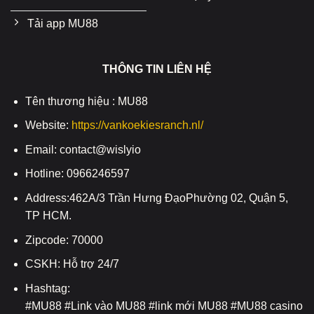
Tải app MU88
THÔNG TIN LIÊN HỆ
Tên thương hiệu : MU88
Website:
https://vankoekiesranch.nl/
Email: contact@wislyio
Hotline: 0966246597
Address:462A/3 Trần Hưng ĐạoPhường 02, Quận 5,
TP HCM.
Zipcode: 70000
CSKH: Hỗ trợ 24/7
Hashtag:
#MU88 #Link vào MU88 #link mới MU88 #MU88 casino