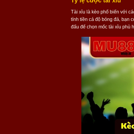
Tỷ lệ cược tài xỉu
Tài xỉu là kèo phổ biến với c
tính tiền cá độ bóng đá, bạn c
đấu để chọn mốc tài xỉu phù 