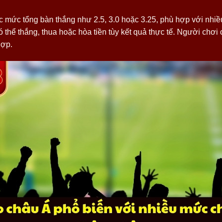
ác mức tổng bàn thắng như 2.5, 3.0 hoặc 3.25, phù hợp với nhiều
ó thể thắng, thua hoặc hòa tiền tùy kết quả thực tế. Người chơi 
hợp.