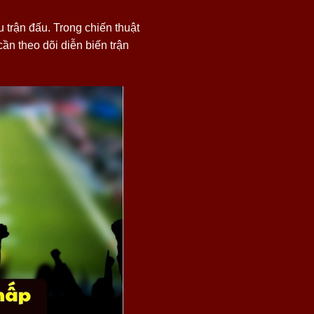
 trận đấu. Trong chiến thuật
cần theo dõi diễn biến trận