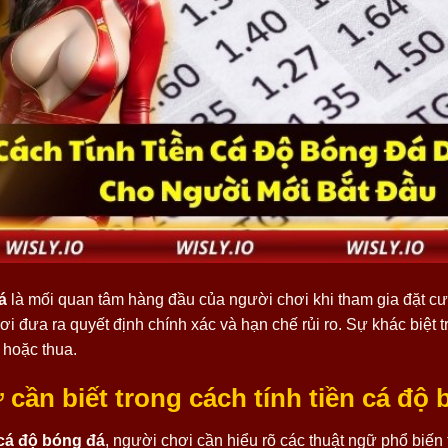
á
là mối quan tâm hàng đầu của người chơi khi tham gia đặt cư
i đưa ra quyết định chính xác và hạn chế rủi ro. Sự khác biệt t
 hoặc thua.
cần biết trong cách tính tiền cá độ
 cá độ bóng đá
, người chơi cần hiểu rõ các thuật ngữ phổ biế