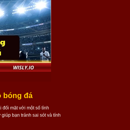
ộ bóng đá
 đối mặt với một số tình
giúp bạn tránh sai sót và tính