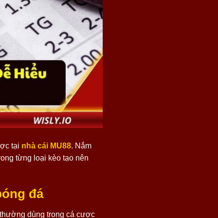
ợc tại
nhà cái MU88
. Nắm
rong từng loại kèo tạo nên
 bóng đá
n thường dùng trong cá cược