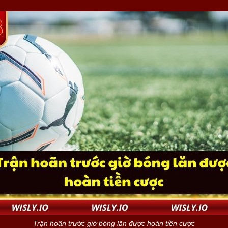
Trận hoãn trước giờ bóng lăn được hoàn tiền cược