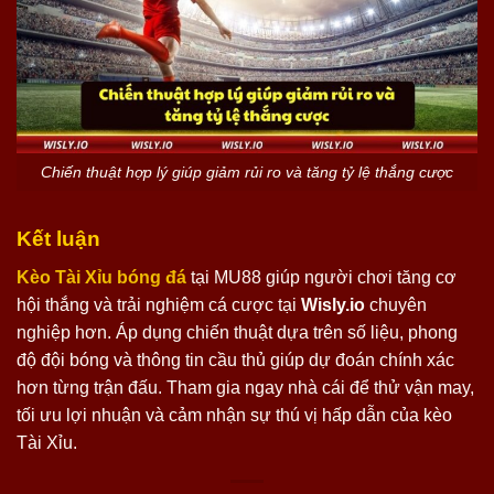
Chiến thuật hợp lý giúp giảm rủi ro và tăng tỷ lệ thắng cược
Kết luận
Kèo Tài Xỉu bóng đá
tại MU88 giúp người chơi tăng cơ
hội thắng và trải nghiệm cá cược tại
Wisly.io
chuyên
nghiệp hơn. Áp dụng chiến thuật dựa trên số liệu, phong
độ đội bóng và thông tin cầu thủ giúp dự đoán chính xác
hơn từng trận đấu. Tham gia ngay nhà cái để thử vận may,
tối ưu lợi nhuận và cảm nhận sự thú vị hấp dẫn của kèo
Tài Xỉu.