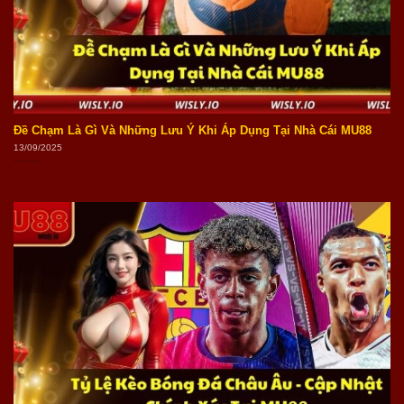
Đề Chạm Là Gì Và Những Lưu Ý Khi Áp Dụng Tại Nhà Cái MU88
13/09/2025