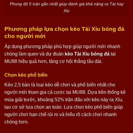
Phong độ 5 trận gần nhất giúp đánh giá khả năng ra Tài hay
Xỉu
Phương pháp lựa chọn kèo Tài Xỉu bóng đá
cho người mới
Áp dụng phương pháp phù hợp giúp người mới nhanh
chóng làm quen và dự đoán
kèo Tài Xỉu bóng đá
tại
MU88 hiệu quả hơn, tăng cơ hội thắng lâu dài.
Chọn kèo phổ biến
Kèo 2,5 bàn là loại kèo dễ chơi và phổ biến nhất cho
người mới tham gia cá cược tại MU88. Dựa trên thống kê
mùa giải trước, khoảng 52% trận đấu với kèo này ra Xỉu,
tạo cơ sở lựa chọn an toàn. Lựa chọn kèo phổ biến giúp
người chơi hạn chế rủi ro và hiểu rõ cách chơi nhanh
chóng hơn.