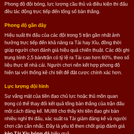
Phong độ đội bóng, lực lượng cầu thủ và điều kiện thi đấu
đều tác động trực tiếp đến tổng số bàn thắng.
Phong độ gần đây
Hiệu suất thi đấu của các đội trong 5 trận gần nhất ảnh
hưởng trực tiếp đến khả năng ra Tài hay Xỉu, đồng thời
giúp người chơi đánh giá hiệu quả chiến thuật. Các đội ghi
trung bình 2,5 bàn/trận có tỷ lệ ra Tài cao hơn 60%, theo số
liệu thực tế nhà cái. Người chơi nên kết hợp phong độ
hiện tại với thống kê chi tiết để đặt cược chính xác hơn.
Lực lượng đội hình
Sự vắng mặt của tiền đạo chủ lực hoặc thủ môn quan
trọng có thể thay đổi kết quả tổng bàn thắng của trận đấu
một cách đáng kể. MU88 cho thấy khi tiền đạo ghi bàn
nhiều nghỉ thi đấu, xác suất ra Tài giảm đáng kể và người
chơi cần cân nhắc. Đây là yếu tố then chốt giúp đánh giá
kèo Tài Xỉu bóng đá
hiệu quả.