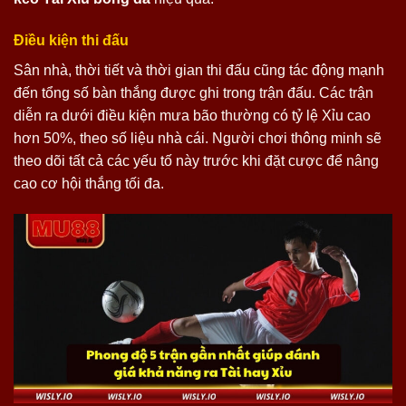
Điều kiện thi đấu
Sân nhà, thời tiết và thời gian thi đấu cũng tác động mạnh
đến tổng số bàn thắng được ghi trong trận đấu. Các trận
diễn ra dưới điều kiện mưa bão thường có tỷ lệ Xỉu cao
hơn 50%, theo số liệu nhà cái. Người chơi thông minh sẽ
theo dõi tất cả các yếu tố này trước khi đặt cược để nâng
cao cơ hội thắng tối đa.