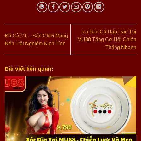
Ica Bắn Cá Hấp Dẫn Tại
Đá Gà C1 – Sân Chơi Mang
MU88 Tăng Cơ Hội Chiến
Đến Trải Nghiệm Kịch Tính
Thắng Nhanh
Bài viết liên quan: