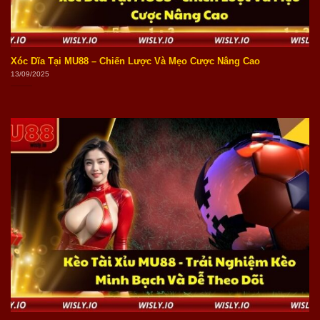
Xóc Dĩa Tại MU88 – Chiến Lược Và Mẹo Cược Nâng Cao
13/09/2025