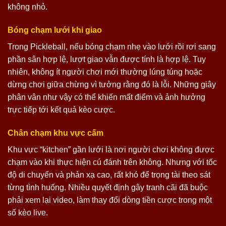
không nhỏ.
Bóng chạm lưới khi giao
Trong Pickleball, nếu bóng chạm nhẹ vào lưới rồi rơi sang
phần sân hợp lệ, lượt giao vẫn được tính là hợp lệ. Tuy
nhiên, không ít người chơi mới thường lúng túng hoặc
dừng chơi giữa chừng vì tưởng rằng đó là lỗi. Những giây
phân vân như vậy có thể khiến mất điểm và ảnh hưởng
trực tiếp tới kết quả kèo cược.
Chân chạm khu vực cấm
Khu vực “kitchen” gần lưới là nơi người chơi không được
chạm vào khi thực hiện cú đánh trên không. Nhưng với tốc
độ di chuyển và phản xạ cao, rất khó để trọng tài theo sát
từng tình huống. Nhiều quyết định gây tranh cãi đã buộc
phải xem lại video, làm thay đổi dòng tiền cược trong một
số kèo live.