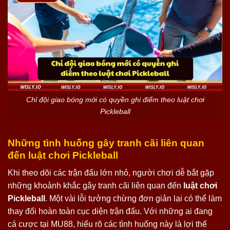
Chỉ đội giao bóng mới có quyền ghi điểm theo luật chơi
Pickleball
Những tình huống gây tranh cãi liên quan
đến luật chơi Pickleball
Khi theo dõi các trận đấu lớn nhỏ, người chơi dễ bắt gặp
những khoảnh khắc gây tranh cãi liên quan đến
luật chơi
Pickleball
. Một vài lỗi tưởng chừng đơn giản lại có thể làm
thay đổi hoàn toàn cục diện trận đấu. Với những ai đang
cá cược tại MU88, hiểu rõ các tình huống này là lợi thế