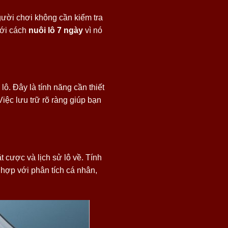
gười chơi không cần kiểm tra
với cách
nuôi lô 7 ngày
vì nó
ô. Đây là tính năng cần thiết
iệc lưu trữ rõ ràng giúp bạn
 cược và lịch sử lô về. Tính
hợp với phân tích cá nhân,