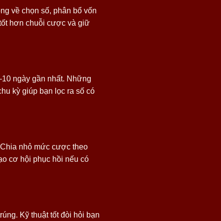
ọng về chọn số, phân bổ vốn
tốt hơn chuỗi cược và giữ
5–10 ngày gần nhất. Những
chu kỳ giúp bạn lọc ra số có
. Chia nhỏ mức cược theo
tạo cơ hội phục hồi nếu có
úng. Kỹ thuật tốt đòi hỏi bạn