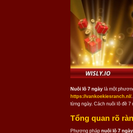
Nuôi lô 7 ngày
là một phương
https://vankoekiesranch.nl/
từng ngày. Cách nuôi lô đề 7 n
Tổng quan rõ rà
Phương pháp
nuôi lô 7 ngày