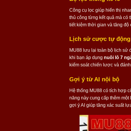
Công cụ lọc giúp hiển thị nh
thủ công từng kết quả mà có 
tiết kiệm thời gian và tăng độ
Lịch sử cược tự động
MU88 lưu lại toàn bộ lịch sử 
khi bạn áp dụng
nuôi lô 7 ng
kiểm soát chiến lược và đánh
Gợi ý từ AI nội bộ
Hệ thống MU88 có tích hợp cô
năng này cung cấp thêm một l
gợi ý AI giúp tăng xác suất l