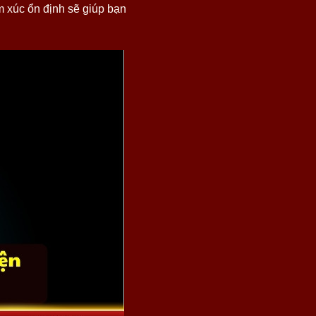
m xúc ổn định sẽ giúp bạn