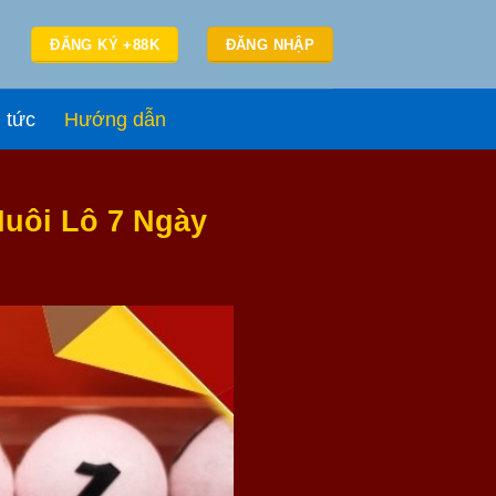
ĐĂNG KÝ +88K
ĐĂNG NHẬP
n tức
Hướng dẫn
uôi Lô 7 Ngày