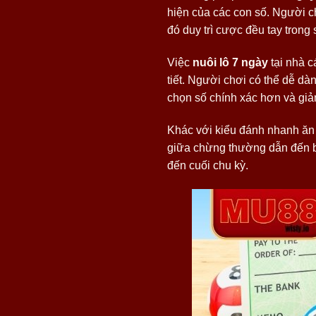
hiện của các con số. Người ch
đó duy trì cược đều tay trong 
Việc
nuôi lô 7 ngày
tại nhà c
tiết. Người chơi có thể dễ dà
chọn số chính xác hơn và giả
Khác với kiểu đánh nhanh ăn g
giữa chừng thường dẫn đến bỏ
đến cuối chu kỳ.