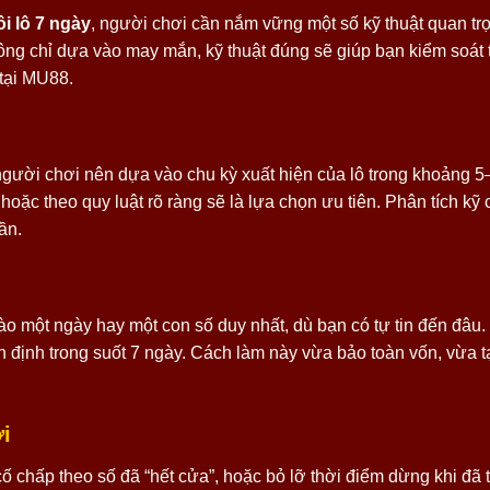
i lô 7 ngày
, người chơi cần nắm vững một số kỹ thuật quan tr
ông chỉ dựa vào may mắn, kỹ thuật đúng sẽ giúp bạn kiểm soát 
 tại MU88.
người chơi nên dựa vào chu kỳ xuất hiện của lô trong khoảng 
hoặc theo quy luật rõ ràng sẽ là lựa chọn ưu tiên. Phân tích kỹ 
uần.
o một ngày hay một con số duy nhất, dù bạn có tự tin đến đâu
ổn định trong suốt 7 ngày. Cách làm này vừa bảo toàn vốn, vừa 
i
ố chấp theo số đã “hết cửa”, hoặc bỏ lỡ thời điểm dừng khi đã tr