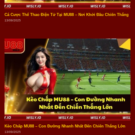
Cá Cược Thể Thao Điện Tử Tại MU88 – Nơi Khởi Đầu Chiến Thắng
13/09/2025
Kèo Chấp MU88 – Con Đường Nhanh Nhất Đến Chiến Thắng Lớn
13/09/2025