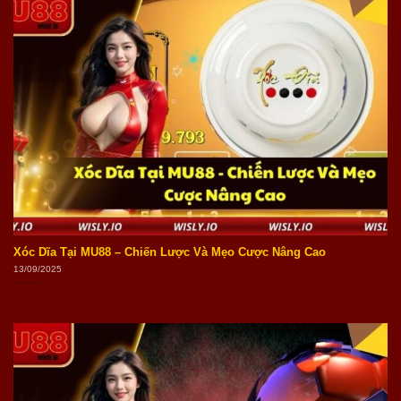
Xóc Dĩa Tại MU88 – Chiến Lược Và Mẹo Cược Nâng Cao
13/09/2025