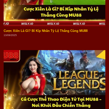
Cược Xiên Là Gì? Bí Kíp Nhân Tỷ Lệ Thắng Cùng MU88
13/09/2025