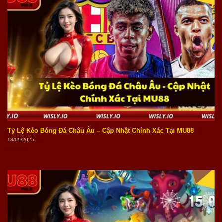
Tỷ Lệ Kèo Bóng Đá Châu Âu – Cập Nhật Chính Xác Tại MU88
13/09/2025