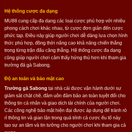
Hệ thống cược đa dạng
MU88 cung cấp đa dạng các loại cược phù hợp với nhiều
phong cách chơi khác nhau, từ cược đơn giản đến cược
phức tạp. Điều này giúp người chơi dễ dàng lựa chọn hình
thức phù hợp, đồng thời nâng cao khả năng chiến thắng
trong từng trận đấu căng thẳng. Hệ thống cược đa dạng
cũng giúp người chơi cảm thấy hứng thú hơn khi tham gia
trường đá gà Sabong.
Độ an toàn và bảo mật cao
Trường gà Sabong
tại nhà cái được vận hành dưới sự
giám sát chặt chẽ, đảm uôn đảm bảo an toàn tuyệt đối cho
thông tin cá nhân và giao dịch tài chính của người chơi.
Các công nghệ bảo mật hiện đại được áp dụng để tránh rò
rỉ thông tin và gian lận trong quá trình cá cược ếu tố này
tạo sự an tâm và tin tưởng cho người chơi khi tham gia cá