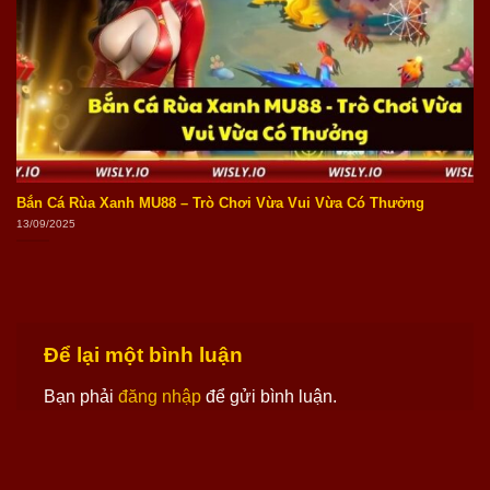
Bắn Cá Rùa Xanh MU88 – Trò Chơi Vừa Vui Vừa Có Thưởng
13/09/2025
Để lại một bình luận
Bạn phải
đăng nhập
để gửi bình luận.