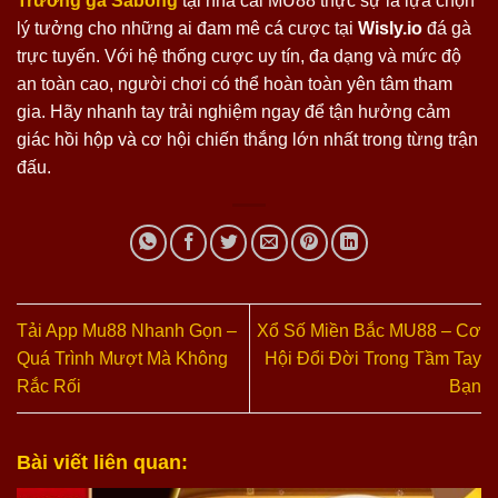
Trường gà Sabong
tại nhà cái MU88 thực sự là lựa chọn
lý tưởng cho những ai đam mê cá cược tại
Wisly.io
đá gà
trực tuyến. Với hệ thống cược uy tín, đa dạng và mức độ
an toàn cao, người chơi có thể hoàn toàn yên tâm tham
gia. Hãy nhanh tay trải nghiệm ngay để tận hưởng cảm
giác hồi hộp và cơ hội chiến thắng lớn nhất trong từng trận
đấu.
Tải App Mu88 Nhanh Gọn –
Xổ Số Miền Bắc MU88 – Cơ
Quá Trình Mượt Mà Không
Hội Đổi Đời Trong Tầm Tay
Rắc Rối
Bạn
Bài viết liên quan: