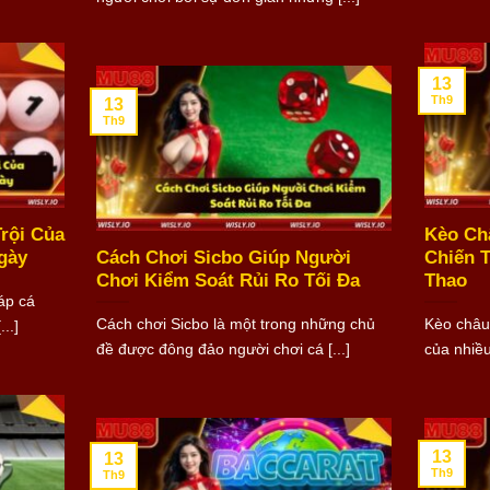
13
Th9
13
Th9
rội Của
Kèo Ch
gày
Cách Chơi Sicbo Giúp Người
Chiến 
Chơi Kiểm Soát Rủi Ro Tối Đa
Thao
áp cá
Cách chơi Sicbo là một trong những chủ
Kèo châu
..]
đề được đông đảo người chơi cá [...]
của nhiều
13
13
Th9
Th9