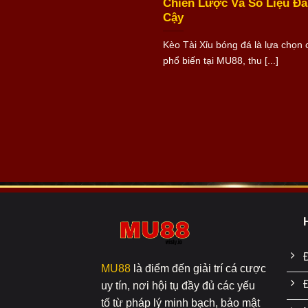
Chiến Lược Và Số Liệu Đá
Cậy
Kèo Tài Xỉu bóng đá là lựa chọn
phổ biến tại MU88, thu [...]
MU88
là điểm đến giải trí cá cược
uy tín, nơi hội tụ đầy đủ các yếu
tố từ pháp lý minh bạch, bảo mật