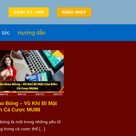
ĐĂNG KÝ +88K
ĐĂNG NHẬP
n tức
Hướng dẫn
o Bóng – Vũ Khí Bí Mật
n Cá Cược MU88
bóng là một trong những yếu tố
g trong cá cược thể [...]